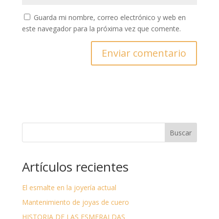
Guarda mi nombre, correo electrónico y web en
este navegador para la próxima vez que comente.
A
l
t
e
r
n
Buscar
a
t
i
Artículos recientes
v
e
El esmalte en la joyería actual
:
Mantenimiento de joyas de cuero
HISTORIA DE LAS ESMERALDAS