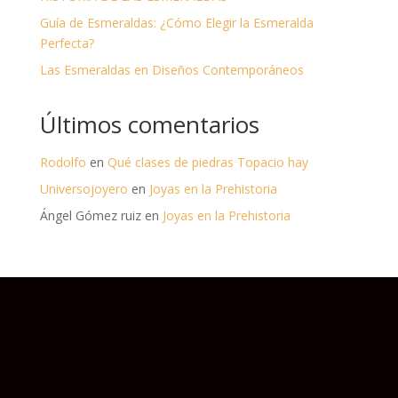
Guía de Esmeraldas: ¿Cómo Elegir la Esmeralda
Perfecta?
Las Esmeraldas en Diseños Contemporáneos
Últimos comentarios
Rodolfo
en
Qué clases de piedras Topacio hay
Universojoyero
en
Joyas en la Prehistoria
Ángel Gómez ruiz
en
Joyas en la Prehistoria