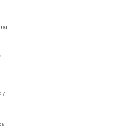
ptos
a
d y
apa