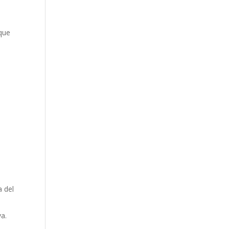
 que
s
a
a del
va.