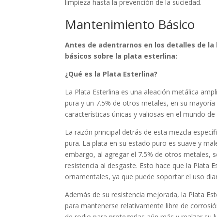
limpieza hasta la prevención de la suciedad.
Mantenimiento Básico
Antes de adentrarnos en los detalles de la
básicos sobre la plata esterlina:
¿Qué es la Plata Esterlina?
La Plata Esterlina es una aleación metálica am
pura y un 7.5% de otros metales, en su mayoría 
características únicas y valiosas en el mundo de l
La razón principal detrás de esta mezcla específi
pura. La plata en su estado puro es suave y mal
embargo, al agregar el 7.5% de otros metales, se
resistencia al desgaste. Esto hace que la Plata E
ornamentales, ya que puede soportar el uso diari
Además de su resistencia mejorada, la Plata Este
para mantenerse relativamente libre de corrosió
de rodio para protegerlas aún más y realzar su l