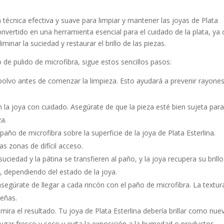
 técnica efectiva y suave para limpiar y mantener las joyas de Plata
nvertido en una herramienta esencial para el cuidado de la plata, ya
inar la suciedad y restaurar el brillo de las piezas.
 de pulido de microfibra, sigue estos sencillos pasos:
 polvo antes de comenzar la limpieza. Esto ayudará a prevenir rayone
 la joya con cuidado. Asegúrate de que la pieza esté bien sujeta par
za.
año de microfibra sobre la superficie de la joya de Plata Esterlina.
as zonas de difícil acceso.
ciedad y la pátina se transfieren al paño, y la joya recupera su brillo
, dependiendo del estado de la joya.
 asegúrate de llegar a cada rincón con el paño de microfibra. La textur
ueñas.
ira el resultado. Tu joya de Plata Esterlina debería brillar como nue
lugar fresco y seco y evita la exposición a la humedad o productos