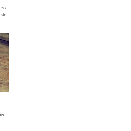
pero
uede
tivos