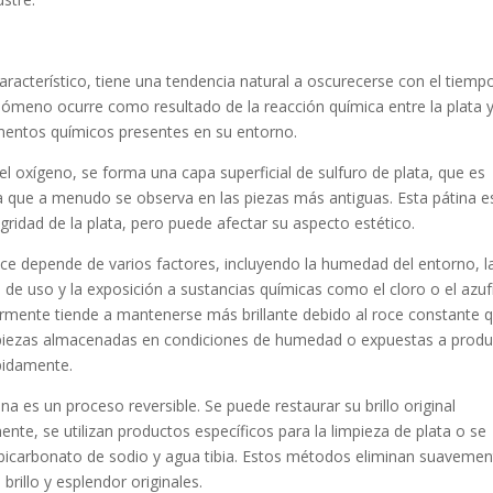
 característico, tiene una tendencia natural a oscurecerse con el tiemp
ómeno ocurre como resultado de la reacción química entre la plata y
ementos químicos presentes en su entorno.
el oxígeno, se forma una capa superficial de sulfuro de plata, que es
 que a menudo se observa en las piezas más antiguas. Esta pátina e
gridad de la plata, pero puede afectar su aspecto estético.
rece depende de varios factores, incluyendo la humedad del entorno, l
de uso y la exposición a sustancias químicas como el cloro o el azuf
larmente tiende a mantenerse más brillante debido al roce constante 
s piezas almacenadas en condiciones de humedad o expuestas a prod
pidamente.
na es un proceso reversible. Se puede restaurar su brillo original
te, se utilizan productos específicos para la limpieza de plata o se
icarbonato de sodio y agua tibia. Estos métodos eliminan suavemen
brillo y esplendor originales.