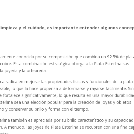
 limpieza y el cuidado, es importante entender algunos conce
pliamente conocida por su composición que combina un 92.5% de plat
cobre. Esta combinación estratégica otorga a la Plata Esterlina sus
a joyería y la orfebrería.
ca radica en mejorar las propiedades físicas y funcionales de la plata
eable, lo que la hace propensa a deformarse y rayarse fácilmente. Sin
 fortalece significativamente, lo que resulta en una mayor durabilida
sterlina sea una elección popular para la creación de joyas y objetos
o y conservar su brillo y forma con el tiempo.
rlina también es apreciada por su brillo característico y su capacidad
n. A menudo, las joyas de Plata Esterlina se recubren con una fina c
ustre.