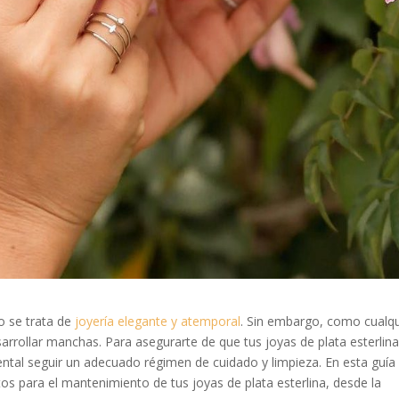
o se trata de
joyería elegante y atemporal
. Sin embargo, como cualqu
sarrollar manchas. Para asegurarte de que tus joyas de plata esterlin
tal seguir un adecuado régimen de cuidado y limpieza. En esta guía
s para el mantenimiento de tus joyas de plata esterlina, desde la