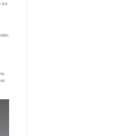
 los
ueden
na,
yas