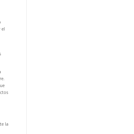
o
 el
s
a
re.
que
uctos
te la