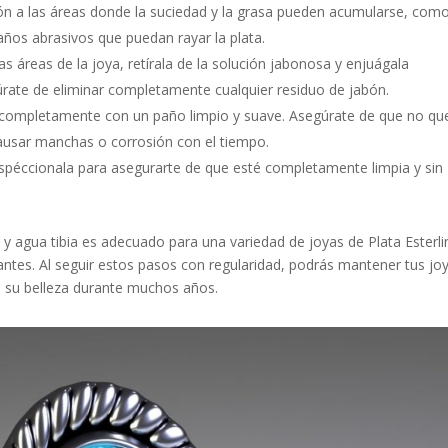
ión a las áreas donde la suciedad y la grasa pueden acumularse, como
paños abrasivos que puedan rayar la plata.
s áreas de la joya, retírala de la solución jabonosa y enjuágala
úrate de eliminar completamente cualquier residuo de jabón.
a completamente con un paño limpio y suave. Asegúrate de que no q
causar manchas o corrosión con el tiempo.
inspéccionala para asegurarte de que esté completamente limpia y sin
 agua tibia es adecuado para una variedad de joyas de Plata Esterli
gantes. Al seguir estos pasos con regularidad, podrás mantener tus jo
de su belleza durante muchos años.