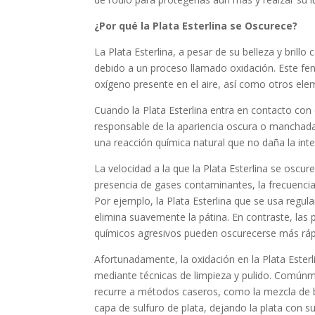
¿Por qué la Plata Esterlina se Oscurece?
La Plata Esterlina, a pesar de su belleza y brillo
debido a un proceso llamado oxidación. Este fen
oxígeno presente en el aire, así como otros el
Cuando la Plata Esterlina entra en contacto con 
responsable de la apariencia oscura o manchada
una reacción química natural que no daña la inte
La velocidad a la que la Plata Esterlina se oscu
presencia de gases contaminantes, la frecuencia 
Por ejemplo, la Plata Esterlina que se usa regu
elimina suavemente la pátina. En contraste, la
químicos agresivos pueden oscurecerse más rá
Afortunadamente, la oxidación en la Plata Esterli
mediante técnicas de limpieza y pulido. Comúnmen
recurre a métodos caseros, como la mezcla de b
capa de sulfuro de plata, dejando la plata con su 