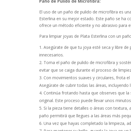
Paño de Pulido de Microfibra:
El uso de un paño de pulido de microfibra es una
Esterlina en su mejor estado. Este paño se ha co
ofrece un método eficiente y no abrasivo para elim
Para limpiar joyas de Plata Esterlina con un paño
Asegúrate de que tu joya esté seca y libre de
innecesarios.
Toma el paño de pulido de microfibra y sostén
evitar que se caiga durante el proceso de limpie
Con movimientos suaves y circulares, frota el p
Asegúrate de cubrir todas las áreas, incluyendo l
Continúa frotando hasta que observes que la su
original. Este proceso puede llevar unos minutos
Si la pieza tiene detalles o áreas con textura,
paño permitirá que llegues a las áreas más peq
Una vez que hayas completado la limpieza, adm
Para mantener su brillo, guarda la joya en un 