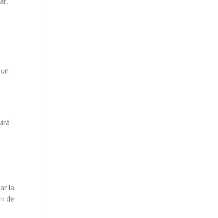
ar,
 un
uirá
ar la
ón
de