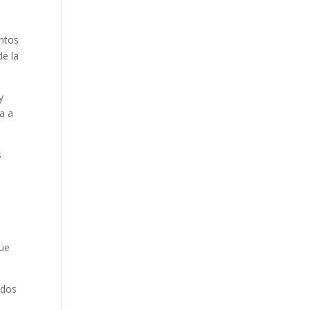
entos
de la
y
va a
s
que
odos