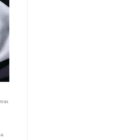
otras
sa.