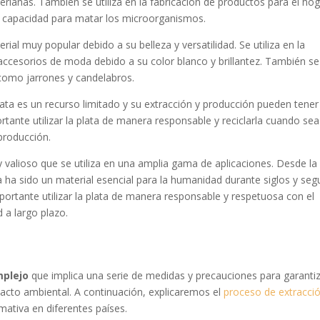
erianas. También se utiliza en la fabricación de productos para el hog
u capacidad para matar los microorganismos.
erial muy popular debido a su belleza y versatilidad. Se utiliza en la
s accesorios de moda debido a su color blanco y brillantez. También se
, como jarrones y candelabros.
lata es un recurso limitado y su extracción y producción pueden tener
tante utilizar la plata de manera responsable y reciclarla cuando sea
producción.
 y valioso que se utiliza en una amplia gama de aplicaciones. Desde la
ata ha sido un material esencial para la humanidad durante siglos y seg
portante utilizar la plata de manera responsable y respetuosa con el
 a largo plazo.
mplejo
que implica una serie de medidas y precauciones para garantiz
pacto ambiental. A continuación, explicaremos el
proceso de extracci
mativa en diferentes países.