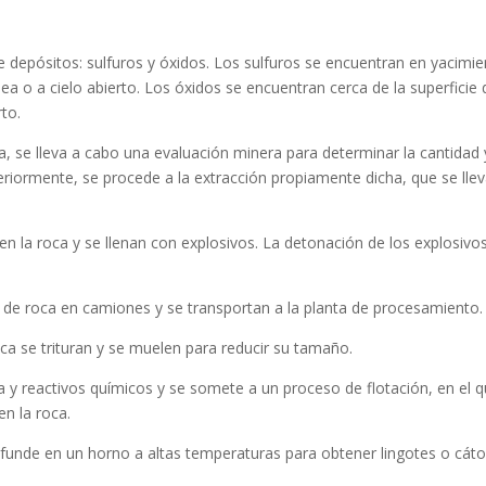
e depósitos: sulfuros y óxidos. Los sulfuros se encuentran en yacimi
a o a cielo abierto. Los óxidos se encuentran cerca de la superficie 
rto.
a, se lleva a cabo una evaluación minera para determinar la cantidad 
teriormente, se procede a la extracción propiamente dicha, que se lle
en la roca y se llenan con explosivos. La detonación de los explosivo
de roca en camiones y se transportan a la planta de procesamiento.
a se trituran y se muelen para reducir su tamaño.
 y reactivos químicos y se somete a un proceso de flotación, en el 
en la roca.
 funde en un horno a altas temperaturas para obtener lingotes o cát