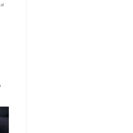
tal
s
a
s