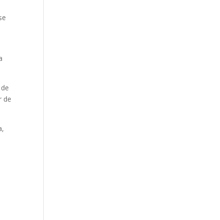
se
a
 de
r de
a,