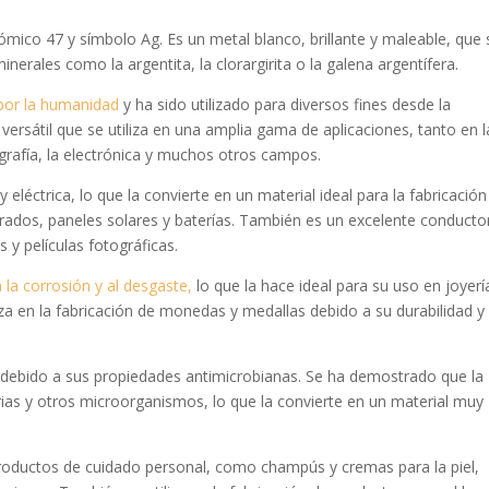
ico 47 y símbolo Ag. Es un metal blanco, brillante y maleable, que 
inerales como la argentita, la clorargirita o la galena argentífera.
por la humanidad
y ha sido utilizado para diversos fines desde la
versátil que se utiliza en una amplia gama de aplicaciones, tanto en l
tografía, la electrónica y muchos otros campos.
 eléctrica, lo que la convierte en un material ideal para la fabricación
rados, paneles solares y baterías. También es un excelente conducto
es y películas fotográficas.
 la corrosión y al desgaste,
lo que la hace ideal para su uso en joyerí
liza en la fabricación de monedas y medallas debido a su durabilidad y
os debido a sus propiedades antimicrobianas. Se ha demostrado que la
erias y otros microorganismos, lo que la convierte en un material muy
e productos de cuidado personal, como champús y cremas para la piel,